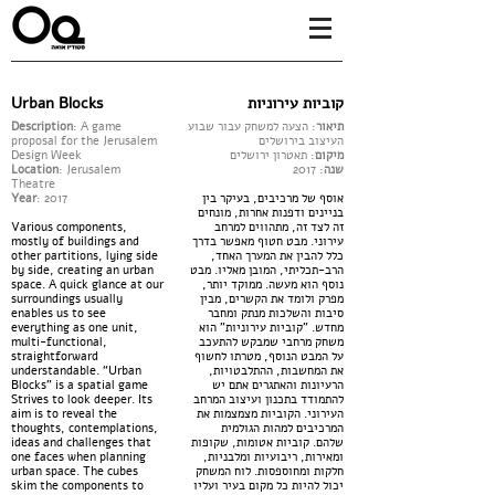
Urban Blocks
קוביות עירוניות
Description
: A game
: הצעה למשחק עבור שבוע
תיאור
proposal for the Jerusalem
העיצוב בירושלים
Design Week
: תאטרון ירושלים
מיקום
Location
: Jerusalem
: 2017
שנה
Theatre
Year
: 2017
אוסף של מרכיבים, בעיקר בין
בניינים ודפנות אחרות, מונחים
Various components,
זה לצד זה, מתהווים למרחב
mostly of buildings and
עירוני. מבט חטוף מאפשר בדרך
other partitions, lying side
כלל להבין את המערך האחד,
by side, creating an urban
הרב-תכליתי, המובן מאליו. מבט
space. A quick glance at our
נוסף הוא מעשה. ממוקד יותר,
surroundings usually
מפרק ולומד את הקשרים, מבין
enables us to see
סיבות והשלכות מנתק ומחבר
everything as one unit,
מחדש. "קוביות עירוניות" הוא
multi-functional,
משחק מרחבי שמבקש להתעכב
straightforward
על המבט הנוסף, מטרתו לחשוף
understandable. “Urban
את המחשבות, ההתלבטויות,
Blocks” is a spatial game
הרעיונות והאתגרים אתם יש
Strives to look deeper. Its
להתמודד בתכנון ועיצוב המרחב
aim is to reveal the
העירוני. הקוביות מצמצמות את
thoughts, contemplations,
המרכיבים למהות הגולמית
ideas and challenges that
שלהם. קוביות אטומות, שקופות
one faces when planning
ומאירות, ריבועיות ומלבניות,
urban space. The cubes
חלקות ומחוספסות. לוח המשחק
skim the components to
יכול להיות כל מקום בעיר ועליו