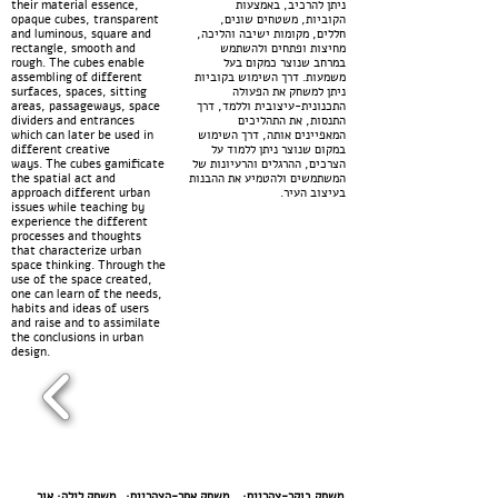
their material essence,
ניתן להרכיב, באמצעות
opaque cubes, transparent
הקוביות, משטחים שונים,
and luminous, square and
חללים, מקומות ישיבה והליכה,
rectangle, smooth and
מחיצות ופתחים ולהשתמש
rough. The cubes enable
במרחב שנוצר כמקום בעל
assembling of different
משמעות. דרך השימוש בקוביות
surfaces, spaces, sitting
ניתן למשחק את הפעולה
areas, passageways, space
התכנונית-עיצובית וללמד, דרך
dividers and entrances
התנסות, את התהליכים
which can later be used in
המאפיינים אותה, דרך השימוש
different creative
במקום שנוצר ניתן ללמוד על
ways. The cubes gamificate
הצרכים, ההרגלים והרעיונות של
the spatial act and
המשתמשים ולהטמיע את ההבנות
approach different urban
בעיצוב העיר.
issues while teaching by
experience the different
processes and thoughts
that characterize urban
space thinking. Through the
use of the space created,
one can learn of the needs,
habits and ideas of users
and raise and to assimilate
the conclusions in urban
design.
משחק בוקר-צהריים:
משחק אחר-הצהריים:
משחק לילה: אור