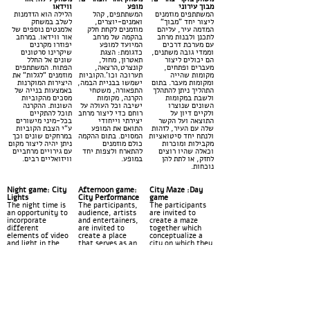
מבוך עירוני
מופע
ווידאו
המשתתפים מוזמנים
המשתתפים, קהל
הלילה הוא הזדמנות
ליצור יחד ”מבוך“
ואמנים-יוצרים,
לשלב במשחק
המדמה עיר, עליהם
מוזמנים לקחת חלק
אלמנטים נוספים של
לתכנן ולבנות מרחב
בהקמה של מרחב
אור ווידאו. במרחב
עם מערכת דרכים
המיועד למופע
יפוזרו מקרנים
וממדי גובה משתנים,
כדגומת: הצגת
שיקרינו סרטונים
הם יכולים ליצור
תאטרון, מחול,
שונים אל החלל
מעברים ופתחים,
קונצרט,הרצאה,
הפתוח. המשתתפים
מקומות שהייה
תערוכה וכו’.הקוביות
מוזמנים “לגלות“ את
ומקומות מעבר. בתום
ישמשו בבניית הבמה,
היצירות המוקרנות
התהליך ניתן להתהלך
התפאורה, משטחי
באמצעות בנייה של
ולשבת במקומות
הקרנה, מקומות
מסכים מהקוביות
השונים שנוצרו
ישיבה וכל העולה על
השונות. ההקרנה
ולקיים דיון על
רוחם כדי ליצור מרחב
תוכל להתקיים
התוצאה ועל הקשר
יצירתי וייחודי
בכל-מיני מישורים
שלה עם העיר, לזהות
התואם את המופע
ע“י הצבת הקוביות
ולנתח יחד סיטואציות
המסוים. בתום ההקמה
במרחקים שונים וכך
מקבילות ומוכרות
כולם מוזמנים
ניתן יהיה ליצור מקום
וכאלה שהיו רוצים
להתארח ולצפות יחד
עם גירויים מרחביים
לחזק, או לתת להן
במופע.
וויזואליים רבים.
נוכחות.
Night game: City
Afternoon game:
City Maze :Day
Lights
City Performance
game
The night time is
The participants,
The participants
an opportunity to
audience, artists
are invited to
incorporate
and entertainers,
create a maze
different
are invited to
together which
elements of video
create a place
conceptualize a
and light in the
that serves as an
city on which they
game. In the
performance
need to plan and
created space,
space: Theater,
build space with a
projectors will
dance, concerts,
road system
screen video and
lectures,
incorporating
animation clips
exhibitions etc.
different heights,
into the open
The cubes will
proportions and
space. The
serve to build the
dimensions. They
participants are
stage, stage
can create