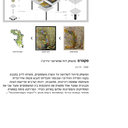
סקוורס
(משחק לוח אסטרטגי עירוני)
: 2016
שנה
המשחק מיועד לשלושה עד עשרה משתתפים, מטרתו לדון בתכנון
בקנה-המידה העירוני-שכונתי ותכליתו לגבש סכמה אדריכלית
משותפת שממפה רעיונות, מחשבות, דעות וצרכים ומייצגת הצעה
תכנונית שמצד אחד מתארת את ההסכמות בין המשתתפים ומצד שני את
המחלוקות והפתרונות שלהם במרחב הפיזי. הפרויקט פותח במסגרת
תהליך שיתוף ציבור שהתקיים בשנת 2015 ב"וואדי האסבסטונים" -
פארק רובעי בירושלים שנמצא בין השכונות קרית-היובל ועיר גנים.
את הפרויקט קידם מינהל קהילתי יובלים.
Squares
(Urban Strategy Board Game)
Year
: 2016
The game is designed for three to ten players. The goal is
to discuss planning on an urban-neighborhood scale and to