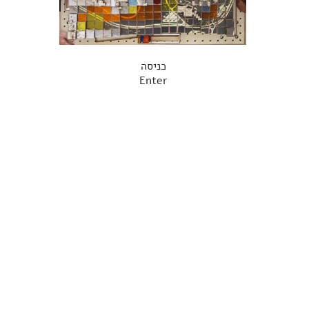
כניסה
Enter
כלות, פלייסמייקינג, שיתוף ציבור, משחקים, סטודיו אואה, אואה, ירוש
oa.s2dio@gmail.com